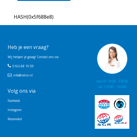
HASH(0x5f688e8)
Heb je een vraag?
Wij helpen je graag! Contact ons via:
0162-68 19 09
info@rekro.nl
ma-vr: 9:00 - 18:00
za: 10:00 - 16:00
Volg ons via
Facebook
Instagram
Reisorakel