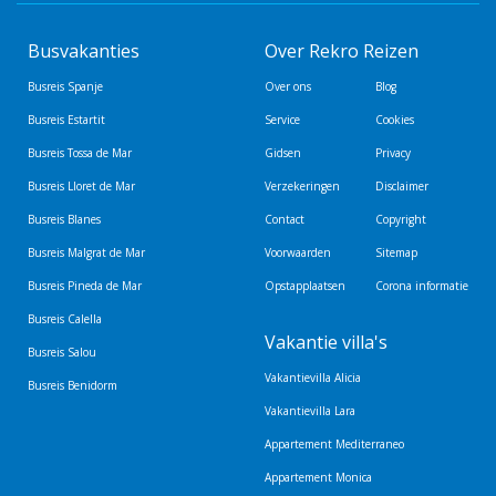
Busvakanties
Over Rekro Reizen
Busreis Spanje
Over ons
Blog
Busreis Estartit
Service
Cookies
Busreis Tossa de Mar
Gidsen
Privacy
Busreis Lloret de Mar
Verzekeringen
Disclaimer
Busreis Blanes
Contact
Copyright
Busreis Malgrat de Mar
Voorwaarden
Sitemap
Busreis Pineda de Mar
Opstapplaatsen
Corona informatie
Busreis Calella
Vakantie villa's
Busreis Salou
Vakantievilla Alicia
Busreis Benidorm
Vakantievilla Lara
Appartement Mediterraneo
Appartement Monica