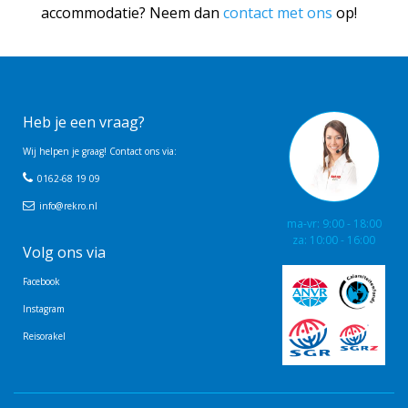
accommodatie? Neem dan
contact met ons
op!
Heb je een vraag?
Wij helpen je graag! Contact ons via:
0162-68 19 09
info@rekro.nl
ma-vr: 9:00 - 18:00
za: 10:00 - 16:00
Volg ons via
Facebook
Instagram
Reisorakel