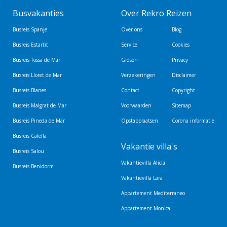
Busvakanties
Over Rekro Reizen
Busreis Spanje
Over ons
Blog
Busreis Estartit
Service
Cookies
Busreis Tossa de Mar
Gidsen
Privacy
Busreis Lloret de Mar
Verzekeringen
Disclaimer
Busreis Blanes
Contact
Copyright
Busreis Malgrat de Mar
Voorwaarden
Sitemap
Busreis Pineda de Mar
Opstapplaatsen
Corona informatie
Busreis Calella
Vakantie villa's
Busreis Salou
Vakantievilla Alicia
Busreis Benidorm
Vakantievilla Lara
Appartement Mediterraneo
Appartement Monica